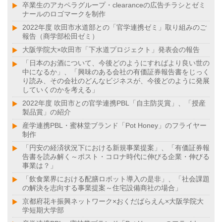
卒業生のアカペラグループ・clearanceの広告チラシとゼミ
ナールのロゴマークを制作
2022年度 吹田市水道部との「官学連携ゼミ」取り組みのご
報告（商学部松田ゼミ）
大阪学院大×吹田市「下水道プロジェクト」発表会の報告
「日本のお酒について、今後どのようにすればより良い世の
中になるか」、「興味のある会社の有価証券報告書をじっく
り読み、その会社のどんなビジネスが、今後どのように発展
していくのかを考える」
2022年度 吹田市との官学連携PBL「自主防災賞」、「授産
製品賞」の紹介
産学連携PBL・蜜林堂ブランド「Pot Honey」のフライヤー
制作
「円安の経済状況下における新規事業提案」、「有価証券報
告書を読み解く～ポスト・コロナ時代に伸びる企業・伸びる
事業は？」
「飲食業界における配膳ロボット導入の是非」、「社会課題
の解決を志向する事業提案～住宅設備商社の場合」
京都府花キ振興ネットワーク×おくだばらえん×大阪学院大
学短期大学部