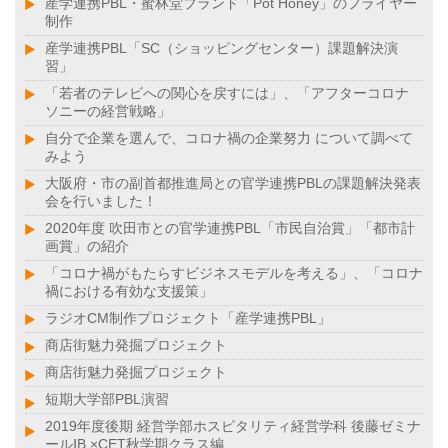
産学連携PBL・蜜林堂ブランド「Pot Honey」のフライヤー
制作
産学連携PBL「SC（ショッピングセンター）課題解決演
習」
「若者のテレビへの関心を戻すには」、「アフターコロナ
ソニーの経営戦略」
自分で企業を選んで、コロナ禍の企業努力 について調べて
みよう
大阪府・市の副首都推進局との官学連携PBLの課題解決発表
会を行いました！
2020年度 吹田市との官学連携PBL「市民自治賞」「都市計
画賞」の紹介
「コロナ禍がもたらすビジネスモデルを考える」、「コロナ
禍における有効な支援策」
ラジオCM制作プロジェクト「産学連携PBL」
商店街魅力発掘プロジェクト
商店街魅力発掘プロジェクト
短期大学部PBL演習
2019年度後期 経営学部ホスピタリティ経営学科 後藤ゼミナ
ールⅠB ×CET秋学期クラス編