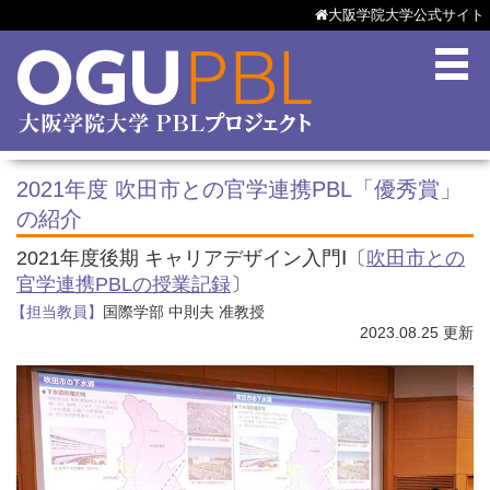
大阪学院大学公式サイト
2021年度 吹田市との官学連携PBL「優秀賞」
の紹介
2021年度後期 キャリアデザイン入門Ⅰ〔
吹田市との
官学連携PBLの授業記録
〕
【担当教員】
国際学部 中則夫 准教授
2023.08.25 更新