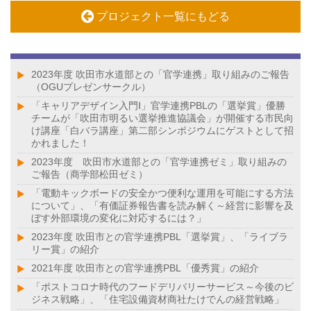
プロジェクト一覧にもどる
2023年度 吹田市水道部との「官学連携」取り組みのご報告
（OGUプレゼンサークル）
「キャリアデザイン入門Ⅰ」官学連携PBLの「選挙賞」優勝
チームが「吹田市明るい選挙推進協議会」が開催する市民向
け講座「白バラ講座」第二部シンポジウムにゲストとして招
かれました！
2023年度 吹田市水道部との「官学連携ゼミ」取り組みの
ご報告（商学部松田ゼミ）
「電動キックボードの安全かつ便利な運用を可能にする方法
について」、「有価証券報告書を読み解く～経営に影響を及
ぼす外部環境の変化に対応するには？」
2023年度 吹田市との官学連携PBL「選挙賞」、「ライブラ
リー賞」の紹介
2021年度 吹田市との官学連携PBL「優秀賞」の紹介
「ポストコロナ時代のフードデリバリーサービス～今後のビ
ジネス戦略」、「住宅設備資材商社たけでんの経営戦略」