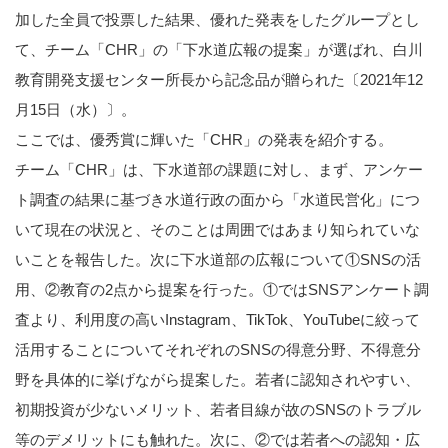
加した全員で投票した結果、優れた発表をしたグループとし
て、チーム「CHR」の「下水道広報の提案」が選ばれ、白川
教育開発支援センター所長から記念品が贈られた〔2021年12
月15日（水）〕。
ここでは、優秀賞に輝いた「CHR」の発表を紹介する。
チーム「CHR」は、下水道部の課題に対し、まず、アンケー
ト調査の結果に基づき水道行政の面から「水道民営化」につ
いて現在の状況と、そのことは周囲ではあまり知られていな
いことを報告した。次に下水道部の広報について①SNSの活
用、②教育の2点から提案を行った。①ではSNSアンケート調
査より、利用度の高いInstagram、TikTok、YouTubeに絞って
活用することについてそれぞれのSNSの得意分野、不得意分
野を具体的に挙げながら提案した。若者に認知されやすい、
初期投資が少ないメリット、若者目線が故のSNSのトラブル
等のデメリットにも触れた。次に、②では若者への認知・広