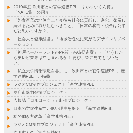
2019年度 吹田市との官学連携PBL「すいすいくん賞」
「NATS賞」の紹介
「外食産業の地位向上と今後も社会に貢献し、進化、発展し
続けるために取り組むべきこと」「日本の税制・税金は公平
だと思いますか？」
「社会人と健康経営」「地域活性化に繋がるデザインリノベ
ーション」
「神戸ハーバーランドのPR策・来街促進案」・「どうした
らテレビ業界は立ち直れるか？ 再び、皆に見てもらいた
い」
「私立大学情報環境白書」に「吹田市との官学連携PBL、産
学連携PBL」が掲載
ラジオCM制作プロジェクト「産学連携PBL」
商店街魅力発掘プロジェクト
広報誌「ロルロージュ」制作プロジェクト
日本の労働生産性が低い理由を探る！「産学連携PBL」
私の働き方改革「産学連携PBL」
ラジオCM制作プロジェクト「産学連携PBL」
吹田市との「官学連携PBL」