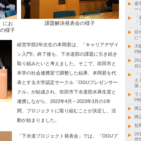
産
ー
「
課題解決発表会の様子
」にお
「
の様子
自
に
経営学部2年次生の本岡君は、「キャリアデザイ
大
P
ン入門Ⅰ」終了後も、下水道部の課題に引き続き
2
取り組みたいと考えました。そこで、吹田市と
自
本学の社会連携室で調整した結果、本岡君を代
「
え
表とする大学認定サークル「OGUプレゼンサー
策
クル」が結成され、吹田市下水道部水再生室と
ラ
PB
連携しながら、2022年4月～2023年3月の1年
商
間、プロジェクトに取り組むことが決定し、活
商
動が始まりました。
短
2
「下水道プロジェクト発表会」では、「OGUプ
営