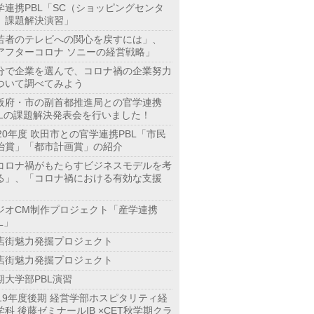
学連携PBL「SC（ショッピングセンタ
）課題解決演習」
若者のテレビへの関心を戻すには」、
アフターコロナ ソニーの経営戦略」
分で企業を選んで、コロナ禍の企業努力
ついて調べてみよう
阪府・市の副首都推進局との官学連携
BLの課題解決発表会を行いました！
020年度 吹田市との官学連携PBL「市民
治賞」「都市計画賞」の紹介
コロナ禍がもたらすビジネスモデルを考
る」、「コロナ禍における有効な支援
」
ジオCM制作プロジェクト「産学連携
L」
店街魅力発掘プロジェクト
店街魅力発掘プロジェクト
期大学部PBL演習
019年度後期 経営学部ホスピタリティ経
学科 後藤ゼミナールⅠB ×CET秋学期クラ