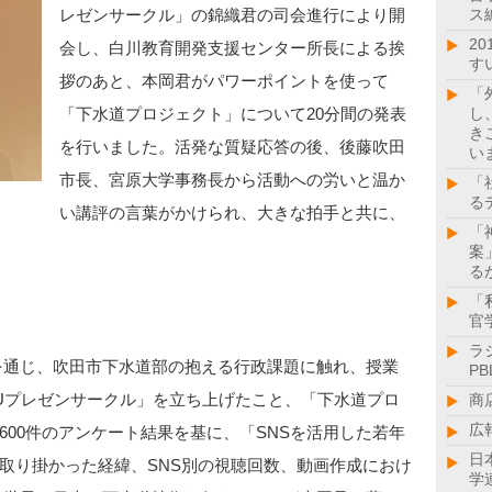
レゼンサークル」の錦織君の司会進行により開
ス
2
会し、白川教育開発支援センター所長による挨
す
拶のあと、本岡君がパワーポイントを使って
「
「下水道プロジェクト」について20分間の発表
し
き
を行いました。活発な質疑応答の後、後藤吹田
い
市長、宮原大学事務長から活動への労いと温か
「
る
い講評の言葉がかけられ、大きな拍手と共に、
「
案
る
「
官
ラ
を通じ、吹田市下水道部の抱える行政課題に触れ、授業
PB
Uプレゼンサークル」を立ち上げたこと、「下水道プロ
商
広
00件のアンケート結果を基に、「SNSを活用した若年
日
取り掛かった経緯、SNS別の視聴回数、動画作成におけ
学