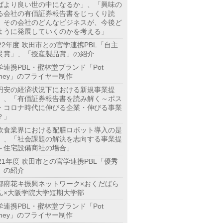
ばより良い世の中になるか」、「興味の
る会社の有価証券報告書をじっくり読
、その会社のどんなビジネスが、今後ど
ように発展していくのかを考える」
022年度 吹田市との官学連携PBL「自主
災賞」、「授産製品賞」の紹介
学連携PBL・蜜林堂ブランド「Pot
oney」のフライヤー制作
円安の経済状況下における新規事業提
」、「有価証券報告書を読み解く～ポス
・コロナ時代に伸びる企業・伸びる事業
？」
飲食業界における配膳ロボット導入の是
」、「社会課題の解決を志向する事業提
～住宅設備商社の場合」
021年度 吹田市との官学連携PBL「優秀
」の紹介
都府花キ振興ネットワーク×おくだばら
ん×大阪学院大学短期大学部
学連携PBL・蜜林堂ブランド「Pot
oney」のフライヤー制作