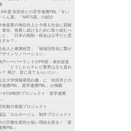
編
019年度 吹田市との官学連携PBL「すい
いくん賞」「NATS賞」の紹介
外食産業の地位向上と今後も社会に貢献
、進化、発展し続けるために取り組むべ
こと」「日本の税制・税金は公平だと思
ますか？」
社会人と健康経営」「地域活性化に繋が
デザインリノベーション」
神戸ハーバーランドのPR策・来街促進
」・「どうしたらテレビ業界は立ち直れ
か？ 再び、皆に見てもらいたい」
私立大学情報環境白書」に「吹田市との
学連携PBL、産学連携PBL」が掲載
ジオCM制作プロジェクト「産学連携
L」
店街魅力発掘プロジェクト
報誌「ロルロージュ」制作プロジェクト
本の労働生産性が低い理由を探る！「産
連携PBL」