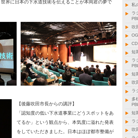
、世界に日本の下水道技術を伝えることが本岡君の夢で
私
ラ
PB
吹
O
C
短
ラ
PB
短
吹
ラ
多
【後藤吹田市長からの講評】
PB
「認知度の低い下水道事業にどうスポットをあ
短
ラ
てるか」という観点から、本気度に溢れた発表
吹
をしていただきました。日本はほぼ都市整備が
ラ