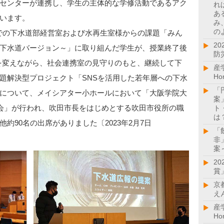
センターが連携し、学生の主体的な学修活動であるアク
れ
あ
います。
み
の
」での下水道部経営室および水再生室様からの課題「みん
2
下水道バージョン～」に取り組んだ学生が、授業終了後
防
を変えながら、社会連携室の見守りのもと、継続して下
産
H
題解決型プロジェクト「SNSを活用した若年層への下水
「
について、メイシアター小ホールにおいて「大阪学院大
案
会」が行われ、吹田市長をはじめとする吹田市役所の職
ト
は
約90名の出席がありました〔2023年2月7日
「
非
案
2
賞
京
え
産
H