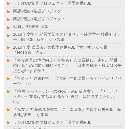
ラジオCM制作プロジェクト「産学連携PBL」
商店街魅力発掘プロジェクト
商店街魅力発掘プロジェクト
短期大学部PBL演習
2019年度後期 経営学部ホスピタリティ経営学科 後藤ゼミナ
ールⅠB ×CET秋学期クラス編
2019年度 吹田市との官学連携PBL「すいすいくん賞」
「NATS賞」の紹介
「外食産業の地位向上と今後も社会に貢献し、進化、発展し
続けるために取り組むべきこと」「日本の税制・税金は公平
だと思いますか？」
「社会人と健康経営」「地域活性化に繋がるデザインリノベ
ーション」
「神戸ハーバーランドのPR策・来街促進案」・「どうした
らテレビ業界は立ち直れるか？ 再び、皆に見てもらいた
い」
「私立大学情報環境白書」に「吹田市との官学連携PBL、産
学連携PBL」が掲載
ラジオCM制作プロジェクト「産学連携PBL」