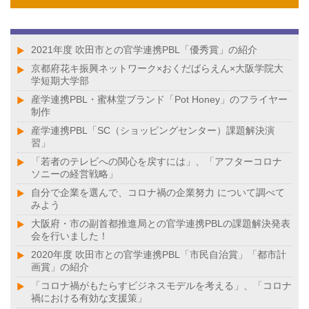
2021年度 吹田市との官学連携PBL「優秀賞」の紹介
京都府花キ振興ネットワーク×おくだばらえん×大阪学院大
学短期大学部
産学連携PBL・蜜林堂ブランド「Pot Honey」のフライヤー
制作
産学連携PBL「SC（ショッピングセンター）課題解決演
習」
「若者のテレビへの関心を戻すには」、「アフターコロナ
ソニーの経営戦略」
自分で企業を選んで、コロナ禍の企業努力 について調べて
みよう
大阪府・市の副首都推進局との官学連携PBLの課題解決発表
会を行いました！
2020年度 吹田市との官学連携PBL「市民自治賞」「都市計
画賞」の紹介
「コロナ禍がもたらすビジネスモデルを考える」、「コロナ
禍における有効な支援策」