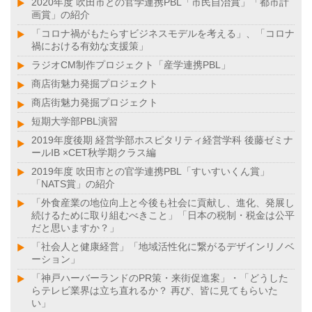
2020年度 吹田市との官学連携PBL「市民自治賞」「都市計
画賞」の紹介
「コロナ禍がもたらすビジネスモデルを考える」、「コロナ
禍における有効な支援策」
ラジオCM制作プロジェクト「産学連携PBL」
商店街魅力発掘プロジェクト
商店街魅力発掘プロジェクト
短期大学部PBL演習
2019年度後期 経営学部ホスピタリティ経営学科 後藤ゼミナ
ールⅠB ×CET秋学期クラス編
2019年度 吹田市との官学連携PBL「すいすいくん賞」
「NATS賞」の紹介
「外食産業の地位向上と今後も社会に貢献し、進化、発展し
続けるために取り組むべきこと」「日本の税制・税金は公平
だと思いますか？」
「社会人と健康経営」「地域活性化に繋がるデザインリノベ
ーション」
「神戸ハーバーランドのPR策・来街促進案」・「どうした
らテレビ業界は立ち直れるか？ 再び、皆に見てもらいた
い」