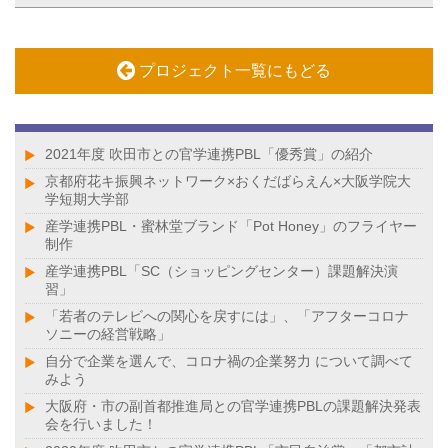
プロジェクト一覧にもどる
2021年度 吹田市との官学連携PBL「優秀賞」の紹介
京都府花キ振興ネットワーク×おくだばらえん×大阪学院大
学短期大学部
産学連携PBL・蜜林堂ブランド「Pot Honey」のフライヤー
制作
産学連携PBL「SC（ショッピングセンター）課題解決演
習」
「若者のテレビへの関心を戻すには」、「アフターコロナ
ソニーの経営戦略」
自分で企業を選んで、コロナ禍の企業努力 について調べて
みよう
大阪府・市の副首都推進局との官学連携PBLの課題解決発表
会を行いました！