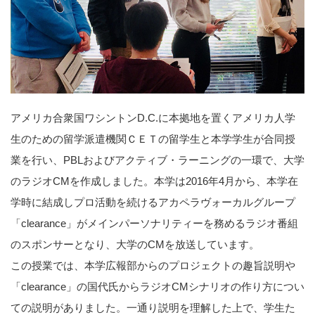
アメリカ合衆国ワシントンD.C.に本拠地を置くアメリカ人学
生のための留学派遣機関ＣＥＴの留学生と本学学生が合同授
業を行い、PBLおよびアクティブ・ラーニングの一環で、大学
のラジオCMを作成しました。本学は2016年4月から、本学在
学時に結成しプロ活動を続けるアカペラヴォーカルグループ
「clearance」がメインパーソナリティーを務めるラジオ番組
のスポンサーとなり、大学のCMを放送しています。
この授業では、本学広報部からのプロジェクトの趣旨説明や
「clearance」の国代氏からラジオCMシナリオの作り方につい
ての説明がありました。一通り説明を理解した上で、学生た