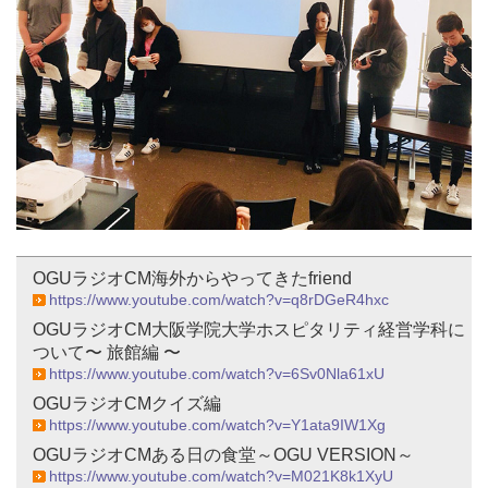
OGUラジオCM海外からやってきたfriend
https://www.youtube.com/watch?v=q8rDGeR4hxc
OGUラジオCM大阪学院大学ホスピタリティ経営学科に
ついて〜 旅館編 〜
https://www.youtube.com/watch?v=6Sv0Nla61xU
OGUラジオCMクイズ編
https://www.youtube.com/watch?v=Y1ata9IW1Xg
OGUラジオCMある日の食堂～OGU VERSION～
https://www.youtube.com/watch?v=M021K8k1XyU