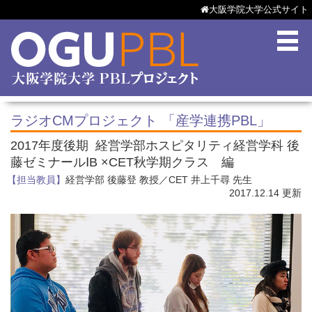
大阪学院大学公式サイト
ラジオCMプロジェクト 「産学連携PBL」
2017年度後期 経営学部ホスピタリティ経営学科 後
藤ゼミナールⅠB ×CET秋学期クラス 編
【担当教員】
経営学部 後藤登 教授／CET 井上千尋 先生
2017.12.14 更新