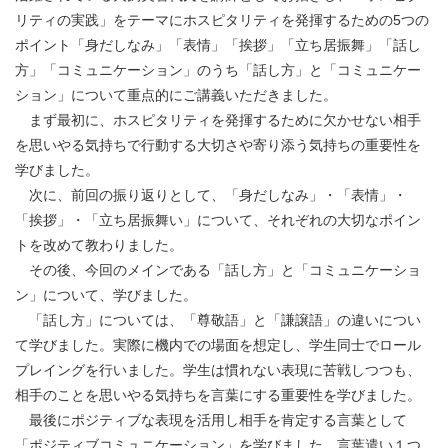
リティの実践」をテーマにホスピタリティを発揮するための5つの
ポイント「身だしなみ」「表情」「挨拶」「立ち居振舞」「話し
方」「コミュニケーション」のうち「話し方」と「コミュニケー
ション」について重点的にご講義いただきました。
まず最初に、ホスピタリティを発揮するために欠かせない相手
を思いやる気持ちで行動する大切さや寄り添う気持ちの重要性を
学びました。
次に、前回の振り返りとして、「身だしなみ」・「表情」・
「挨拶」・「立ち居振舞い」について、それぞれの大切なポイン
トを改めて教わりました。
その後、今回のメインである「話し方」と「コミュニケーショ
ン」について、学びました。
「話し方」については、「尊敬語」と「謙譲語」の違いについ
て学びました。実際に機内での場面を想定し、学生同士でロール
プレイングを行いました。学生は慣れない表現に苦戦しつつも、
相手のことを思いやる気持ちを言葉にする重要性を学びました。
最後にポジティブな表現を活用し相手を肯定する言葉として
「ポジティブコミュニケーション」を学びました。言葉遣い１つ