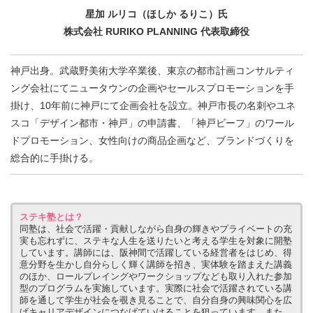
星加 ルリコ（ほしか るりこ）氏
株式会社 RURIKO PLANNING 代表取締役
神戸出身。武蔵野美術大学卒業後、東京の都市計画コンサルティ
ング会社にてニュータウンの企画やセールスプロモーションを手
掛け、10年前に神戸にて企画会社を設立。神戸市長の名刺やユネ
スコ「デザイン都市・神戸」の申請書、「神戸ビーフ」のワール
ドプロモーション、女性向けの商品企画など、ブランドづくりを
総合的に手掛ける。
ステキ塾とは？
同塾は、社会で活躍・貢献しながら自身の輝きやプライベートの充
実も忘れずに、ステキな人生を送りたいと考える学生を対象に開塾
しています。講師には、阪神間で活躍している経営者をはじめ、得
意分野を生かし自分らしく輝く講師を招き、実体験を踏まえた講義
のほか、ロールプレイングやワークショップなども取り入れた参加
型のプログラムを実施しています。実際に社会で活躍されている講
師を通して学生が社会を覗き見ることで、自分自身の興味関心を広
げキャリアデザインにつなげていけることを狙っています。また、