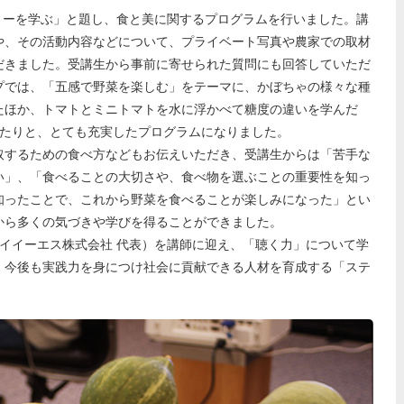
ィーを学ぶ」と題し、食と美に関するプログラムを行いました。講
や、その活動内容などについて、プライベート写真や農家での取材
だきました。受講生から事前に寄せられた質問にも回答していただ
プでは、「五感で野菜を楽しむ」をテーマに、かぼちゃの様々な種
たほか、トマトとミニトマトを水に浮かべて糖度の違いを学んだ
ったりと、とても充実したプログラムになりました。
取するための食べ方などもお伝えいただき、受講生からは「苦手な
い」、「食べることの大切さや、食べ物を選ぶことの重要性を知っ
知ったことで、これから野菜を食べることが楽しみになった」とい
から多くの気づきや学びを得ることができました。
（ワイイーエス株式会社 代表）を講師に迎え、「聴く力」について学
。今後も実践力を身につけ社会に貢献できる人材を育成する「ステ