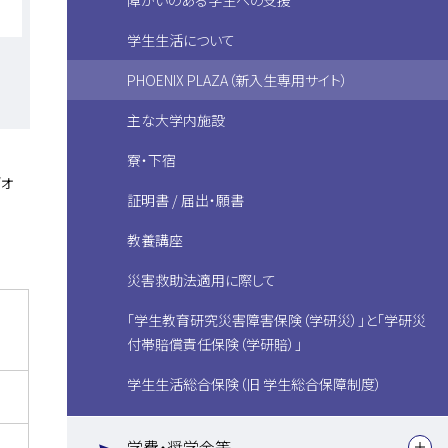
障がいのある学生への支援
学生生活について
PHOENIX PLAZA（新入生専用サイト）
主な大学内施設
寮・下宿
ォ
証明書 / 届出・願書
教養講座
災害救助法適用に際して
「学生教育研究災害障害保険（学研災）」と「学研災
付帯賠償責任保険（学研賠）」
学生生活総合保険（旧 学生総合保障制度）
学費・奨学金等