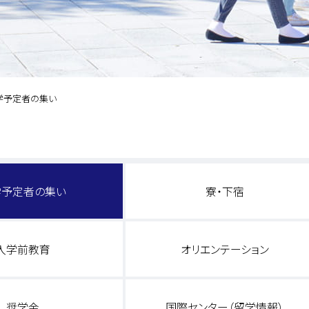
学予定者の集い
学予定者の集い
寮・下宿
入学前教育
オリエンテーション
奨学金
国際センター（留学情報）