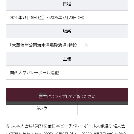
日程
2025年7月18日（金）～2025年7月20日（日）
場所
「大蔵海岸公園海水浴場砂浜場」特設コート
主催
関西大学バレーボール連盟
順位
左右にスワイプしてご覧ください
第2位
なお、本大会は「第37回全日本ビーチバレーボール大学選手権大会
の予選も兼ねており、2025年8月5日（火）～2025年8月7日（木）に神奈