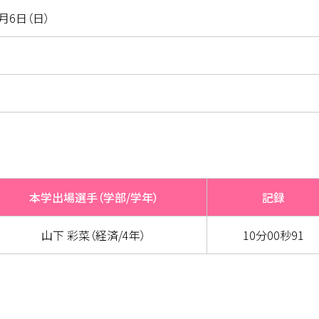
7月6日（日）
本学出場選手（学部/学年）
記録
山下 彩菜（経済/4年）
10分00秒91