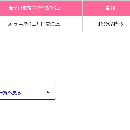
本学出場選手（学部/学年）
記録
永長 里緒 （三井住友海上）
16分07秒76
一覧へ戻る