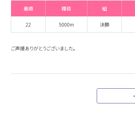
着順
種目
組
22
5000m
決勝
ご声援ありがとうございました。