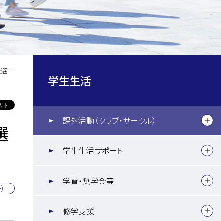
報告
学生生活
課外活動（クラブ・サークル）
選
学生生活サポート
学費・奨学金等
）
修学支援