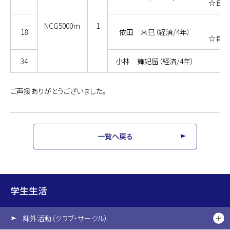
☆自己
NCG5000ｍ
1
18
依田 来巳（経済/4年）
☆自己
34
小林 舞妃留（経済/4年）
ご声援ありがとうございました。
一覧へ戻る
学生生活
課外活動（クラブ・サークル）