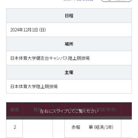
日程
2024年12月1日（日）
場所
日本体育大学健志台キャンパス陸上競技場
主催
日本体育大学陸上競技場
着順
種目
組
本学出場選手（学部/学年）
左右にスワイプしてご覧ください
2
赤堀 華（経済/1年）