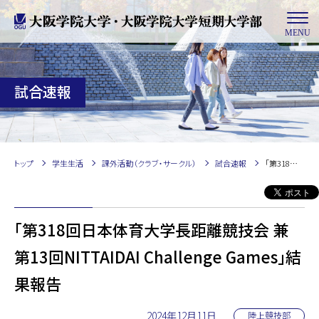
MENU
試合速報
トップ
学生生活
課外活動（クラブ・サークル）
試合速報
「第318回日本体育大学長距離競技会 兼 第13回NITTAIDAI Challenge Games」結果報告
「第318回日本体育大学長距離競技会 兼
第13回NITTAIDAI Challenge Games」結
果報告
2024年12月11日
陸上競技部