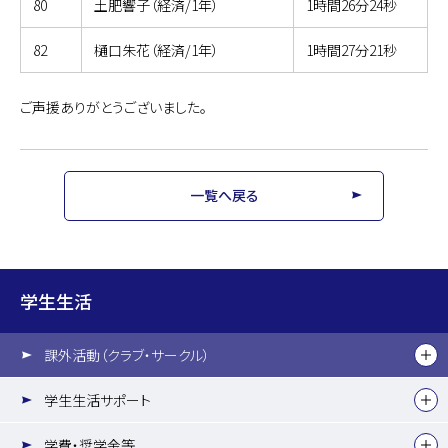
80
土肥響子（経済/1年）
1時間26分24秒
82
樋口朱花（経済/1年）
1時間27分21秒
ご声援ありがとうございました。
一覧へ戻る
学生生活
課外活動（クラブ・サークル）
学生生活サポート
学費・奨学金等