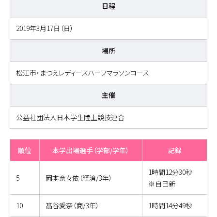
日程
2019年3月17日（日）
場所
松江市・まつえレディースハーフマラソンコース
主催
公益社団法人日本学生陸上競技連合
順位
本学出場選手（学部/学年）
記録
1時間12分30秒
5
岡本奈々依（経済/3年）
※自己新
10
髙谷愛奈（商/3年）
1時間14分49秒