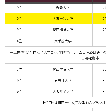
1位
近畿大学
294
2位
大阪学院大学
294
3位
関西福祉大学
297
4位
大手前大学
302
---上位4校は 全国女子大学ゴルフ対抗戦 〔 6月23日～25日 苫小牧
出場権獲得---
5位
関西学院大学
302
6位
同志社大学
324
7位
大阪産業大学
324
---上位7校は関西学生女子秋季１部校学校対抗戦