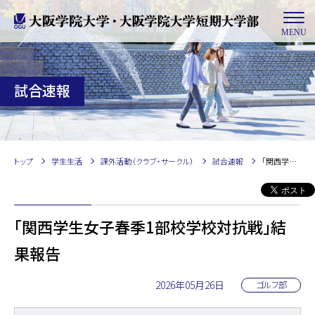
MENU
試合速報
トップ
学生生活
課外活動（クラブ・サークル）
試合速報
「関西学生女子春季1部校学校対抗戦」結果報告
「関西学生女子春季1部校学校対抗戦」結
果報告
2026年05月26日
ゴルフ部