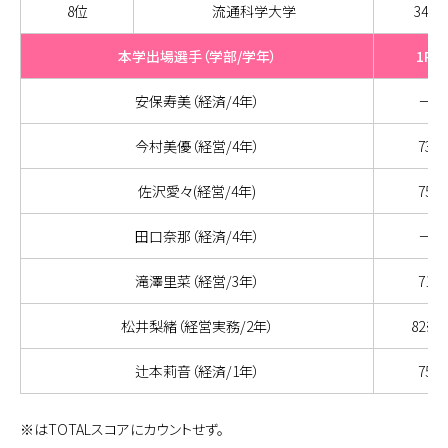
8位
流通科学大学
344
本学出場選手（学部/学年）
1R
安保寿美（経済/4年）
－
今村美優（経営/4年）
73
佐沢愛々(経営/4年)
75
田口奈那（経済/4年）
－
滝澤里菜（経営/3年）
71
松井梨緒（経営実務/2年）
82※
辻本莉音（経済/1年）
75
※はTOTALスコアにカウントせず。