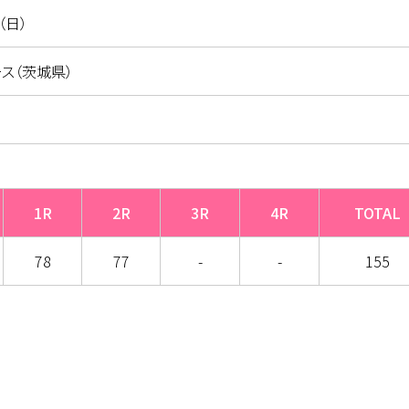
（日）
ス（茨城県）
1R
2R
3R
4R
TOTAL
78
77
-
-
155