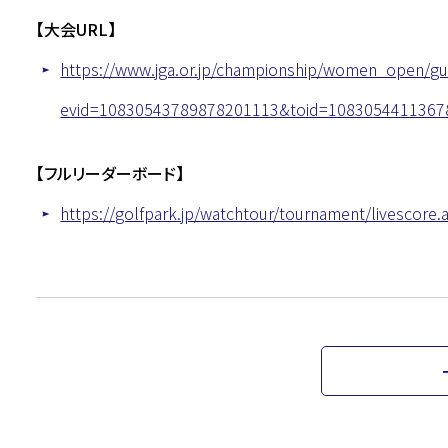
【大会URL】
https://www.jga.or.jp/championship/women_open/gu
evid=10830543789878201113&toid=1083054411367
【フルリーダーボード】
https://golfpark.jp/watchtour/tournament/livescor