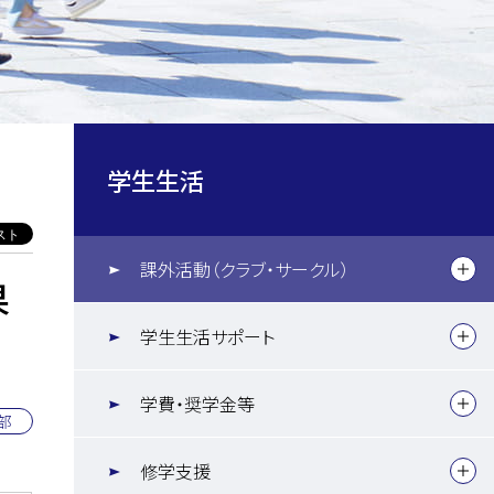
学生生活
課外活動（クラブ・サークル）
果
学生生活サポート
学費・奨学金等
部
修学支援