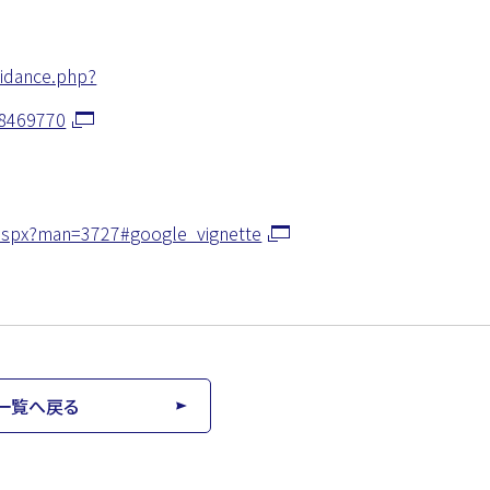
idance.php?
8469770
e.aspx?man=3727#google_vignette
一覧へ戻る