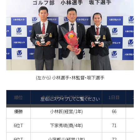
(左から）小林選手・林監督・坂下選手
順位
本学出場選手（学部/学年）
1日目
2日
左右にスワイプしてご覧ください
優勝
小林匠(経営/1年)
66
70
6位T
下家秀琉(商/4年)
71
69
6位T
小窪都斗(経営/1年)
72
67