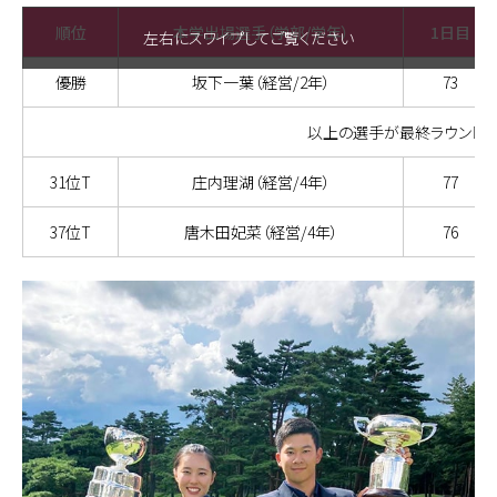
順位
本学出場選手（学部/学年）
1日目
左右にスワイプしてご覧ください
優勝
坂下一葉（経営/2年）
73
以上の選手が最終ラウンド
31位T
庄内理湖（経営/4年）
77
37位T
唐木田妃菜（経営/4年）
76