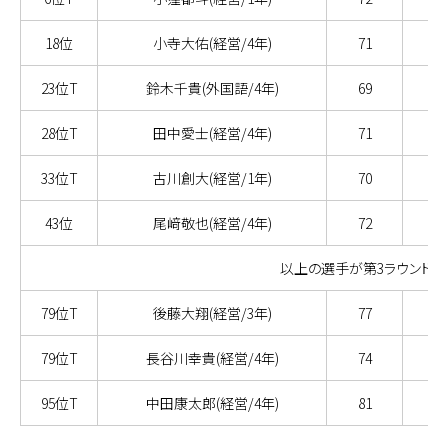
18位
小寺大佑(経営/4年)
71
69
23位T
鈴木千貴(外国語/4年)
69
69
28位T
田中愛士(経営/4年)
71
73
33位T
古川創大(経営/1年)
70
72
43位
尾﨑敬也(経営/4年)
72
69
以上の選手が第3ラウンド進
79位T
後藤大翔(経営/3年)
77
73
79位T
長谷川幸貴(経営/4年)
74
76
95位T
中田康太郎(経営/4年)
81
77