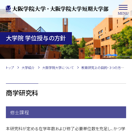
MENU
大学院 学位授与の方針
トップ
大学紹介
大阪学院大学について
教育研究上の目的・３つの方針など
商学研究科
修士課程
本研究科が定める在学年数および修了必要単位数を充足し、かつ学