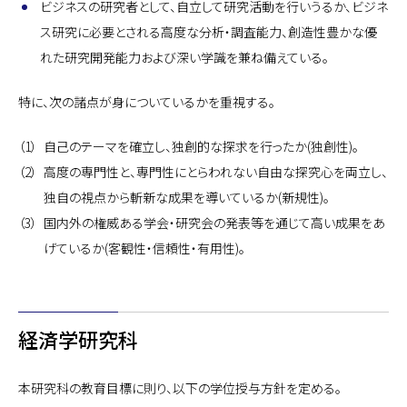
ビジネスの研究者として、自立して研究活動を行いうるか、ビジネ
ス研究に必要とされる高度な分析・調査能力、創造性豊かな優
れた研究開発能力および深い学識を兼ね備えている。
特に、次の諸点が身についているかを重視する。
自己のテーマを確立し、独創的な探求を行ったか(独創性)。
高度の専門性と、専門性にとらわれない自由な探究心を両立し、
独自の視点から斬新な成果を導いているか(新規性)。
国内外の権威ある学会・研究会の発表等を通じて高い成果をあ
げているか(客観性・信頼性・有用性)。
経済学研究科
本研究科の教育目標に則り、以下の学位授与方針を定める。