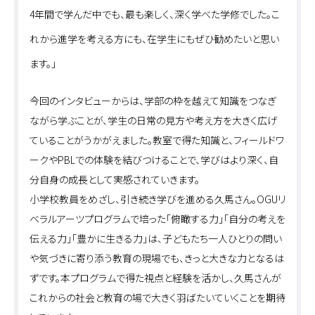
4年間で学んだ中でも、最も楽しく、深く学べた学修でした。こ
れから進学を考える方にも、在学生にもぜひ勧めたいと思い
ます。」
今回のインタビューからは、学部の枠を越えて知識をつなぎ
ながら学ぶことが、学生の日常の見方や考え方を大きく広げ
ていることがうかがえました。教室で得た知識と、フィールドワ
ークやPBLでの体験を結びつけることで、学びはより深く、自
分自身の成長として実感されていきます。
小学校教員をめざし、引き続き学びを進める久馬さん。OGUリ
ベラルアーツプログラムで培った「俯瞰する力」「自分の考えを
伝える力」「豊かに生きる力」は、子どもたち一人ひとりの問い
や気づきに寄り添う教育の現場でも、きっと大きな力となるは
ずです。本プログラムで得た視点と経験を活かし、久馬さんが
これからの社会と教育の場で大きく羽ばたいていくことを期待