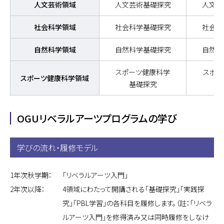
人文芸術領域
人文芸術基礎探究
人文芸
社会科学領域
社会科学基礎探究
社会科
自然科学領域
自然科学基礎探究
自然科
スポーツ健康科学
スポー
スポーツ健康科学領域
基礎探究
実
OGUリベラルアーツプログラムの学び
学びの流れ・履修モデル
1年次秋学期：
「リベラルアーツ入門」
2年次以降：
4領域にわたって開講される「基礎探究」「実践探
究」「PBL学習」の各科目を履修します。（註：「リベラ
ルアーツ入門」を修得済み又は同時履修をしなけ