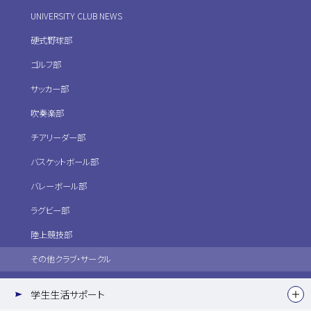
UNIVERSITY CLUB NEWS
硬式野球部
ゴルフ部
サッカー部
吹奏楽部
チアリーダー部
バスケットボール部
バレーボール部
ラグビー部
陸上競技部
その他クラブ・サークル
学生生活サポート