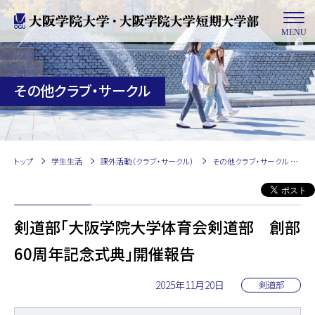
MENU
その他クラブ・サークル
トップ
学生生活
課外活動（クラブ・サークル）
その他クラブ・サークル
N
剣道部「大阪学院大学体育会剣道部 創部
60周年記念式典」開催報告
2025年11月20日
剣道部