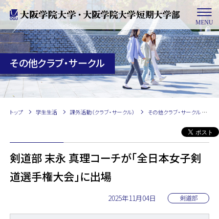
MENU
その他クラブ・サークル
トップ
学生生活
課外活動（クラブ・サークル）
その他クラブ・サークル
N
剣道部 末永 真理コーチが「全日本女子剣
道選手権大会」に出場
2025年11月04日
剣道部