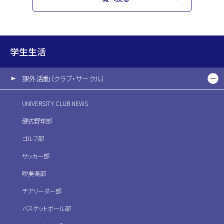
学生生活
課外活動（クラブ・サークル）
UNIVERSITY CLUB NEWS
硬式野球部
ゴルフ部
サッカー部
吹奏楽部
チアリーダー部
バスケットボール部