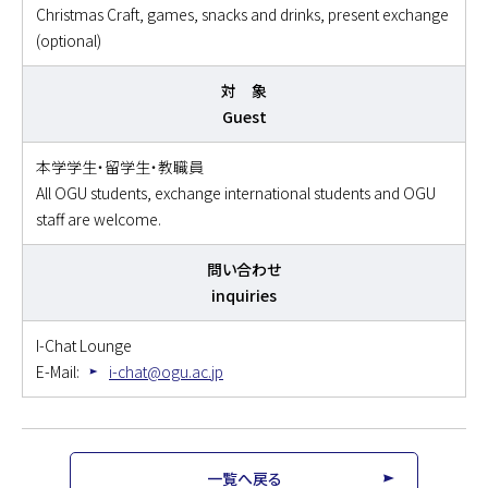
Christmas Craft, games, snacks and drinks, present exchange
(optional)
対 象
Guest
本学学生・留学生・教職員
All OGU students, exchange international students and OGU
staff are welcome.
問い合わせ
inquiries
I-Chat Lounge
E-Mail:
i-chat@ogu.ac.jp
一覧へ戻る