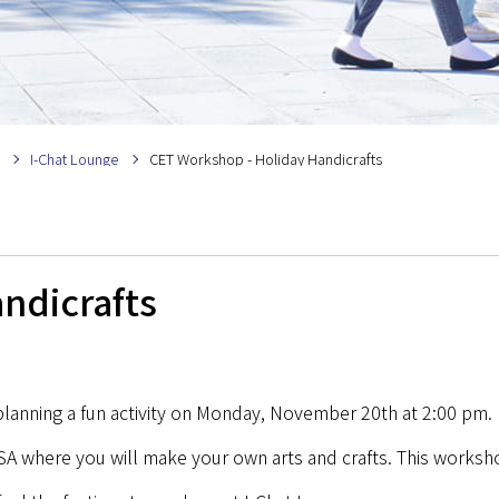
I-Chat Lounge
CET Workshop - Holiday Handicrafts
ndicrafts
anning a fun activity on Monday, November 20th at 2:00 pm.
USA where you will make your own arts and crafts. This works