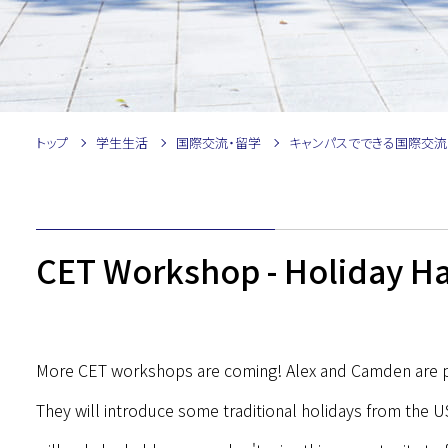
トップ
学生生活
国際交流・留学
キャンパスでできる国際交流
CET Workshop - Holiday Ha
More CET workshops are coming! Alex and Camden are pl
They will introduce some traditional holidays from the 