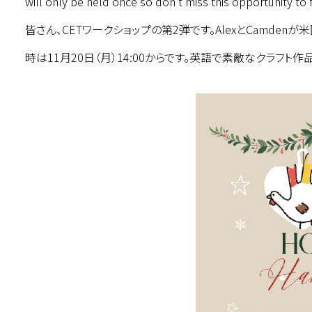
will only be held once so don't miss this opportunity to
皆さん、CETワークショップの第2弾です。AlexとCamde
時は11月20日（月）14:00からです。英語で素敵なクラフ