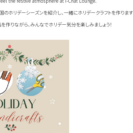
 feel the festive atmosphere at I-Chat Lounge.
nが米国のホリデーシーズンを紹介し、一緒にホリデークラフトを作ります
ト作品を作りながら、みんなでホリデー気分を楽しみましょう！