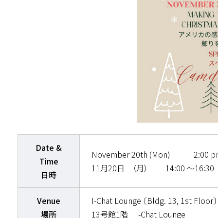
Date &
November 20th (Mon) 2:00 p
Time
11月20日 （月） 14:00 ～16:30
日時
Venue
I-Chat Lounge 〔Bldg. 13, 1st Floor〕
場所
13号館1階 I-Chat Lounge