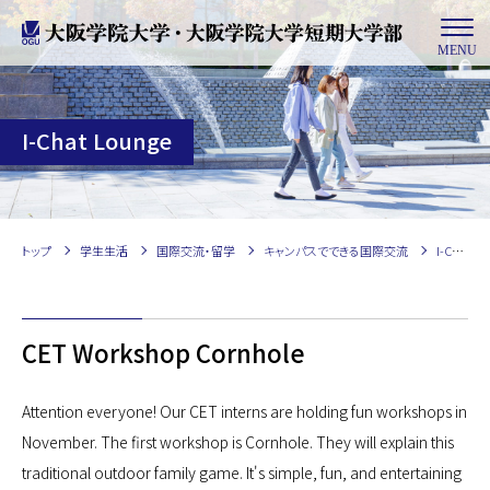
MENU
I-Chat Lounge
トップ
学生生活
国際交流・留学
キャンパスでできる国際交流
I-Chat Lounge
CET Workshop Cornhole
Attention everyone! Our CET interns are holding fun workshops in
November. The first workshop is Cornhole. They will explain this
traditional outdoor family game. It's simple, fun, and entertaining