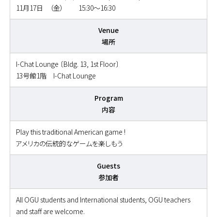
11月17日 （金） 15:30～16:30
Venue
場所
I-Chat Lounge 〔Bldg. 13, 1st Floor〕
13号館1階 I-Chat Lounge
Program
内容
Play this traditional American game !
アメリカの伝統的なゲームを楽しもう
Guests
参加者
All OGU students and International students, OGU teachers
and staff are welcome.