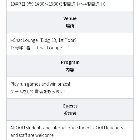
10月7日（金）14:30～16:30（3限目途中～4限目途中）
Venue
場所
I-Chat Lounge 〔Bldg. 13, 1st Floor〕
13号館1階 I-Chat Lounge
Program
内容
Play fun games and win prizes!
ゲームをして賞品をもらおう !
Guests
参加者
All OGU students and International students, OGU teachers
and staff are welcome.