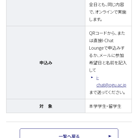
全日とも、同じ内容
で、オンラインで実施
します。
QRコードから、また
は直接I-Chat
Loungeで申込みす
るか、メールに参加
申込み
希望日と名前を記入
して
i-
chat@ogu.ac.jp
まで送ってください。
対 象
本学学生・留学生
一覧へ戻る