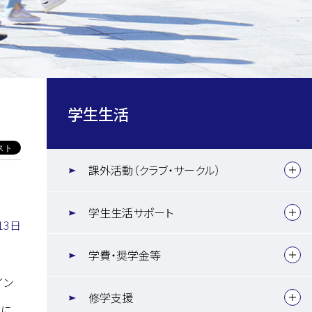
学生生活
課外活動（クラブ・サークル）
学生生活サポート
13日
学費・奨学金等
イン
修学支援
的に