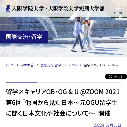
MENU
国際交流・留学
トップ
学生生活
国際交流・留学
NEWS
留学×キャリアOB・OG & U @ZOOM 2021第6回「他国から見た日本～元OGU留学生に聞く日本文化や社会について～」開催
留学×キャリアOB・OG & U @ZOOM 2021
第6回「他国から見た日本～元OGU留学生
に聞く日本文化や社会について～」開催
2022年01月06日