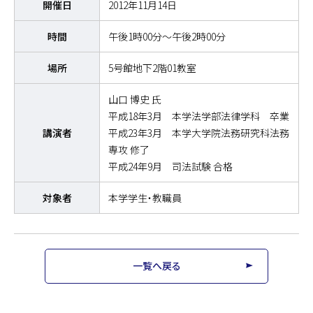
開催日
2012年11月14日
時間
午後1時00分～午後2時00分
場所
5号館地下2階01教室
山口 博史 氏
平成18年3月 本学法学部法律学科 卒業
講演者
平成23年3月 本学大学院法務研究科法務
専攻 修了
平成24年9月 司法試験 合格
対象者
本学学生・教職員
一覧へ戻る