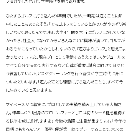
フ漬けでしたね」と、学生時代を振り返ります。
ひたすらゴルフに打ち込んだ4年間でしたが、一時期は遊ぶことに熱
中したこともあったそう。「でもゴルフをしているときの方がやっぱり楽
しいなって思ったんです。もし大学４年間を本当にゴルフしかしていな
かったら、社会人になってからいろんなことに興味が湧いて、ゴルフが
おろそかになっていたかもしれないので、『遊びよりゴルフ』と思えてよ
かったです」。また、現在プロとして活動するうえでは、スケジュールを
すべて自分で決めて実行するなど自律が重要。試合に向けて日々ど
う練習していくか、とスケジューリングを行う習慣が学生時代に身に
ついたといいます。「遊んだことも練習に打ち込んだことも、すべて今
に生きていると思います」。
マイペースかつ着実に、プロとしての実績を積み上げている大堀さ
ん。昨年はOGU出身のプロゴルファーとしては初のシード権を獲得す
る快挙を成し遂げ、ますます今後の活躍に注目が集まります。「今年の
目標はもちろんツアー優勝。僕が第一線でプレーすることで、未来の