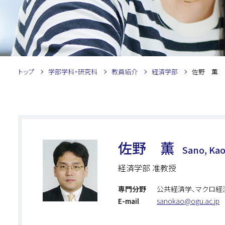
トップ
学部学科・研究科
教員紹介
経済学部
佐野 薫
佐野 薫
Sano, Ka
経済学部 准教授
専門分野
公共経済学、マクロ経
E-mail
sanokao@ogu.ac.jp