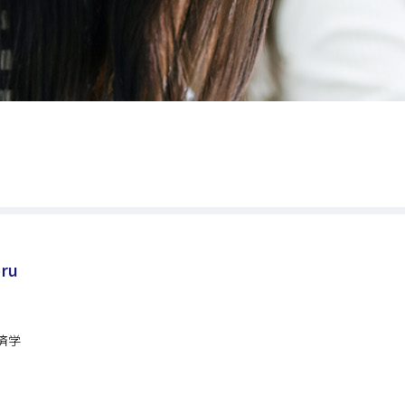
oru
済学