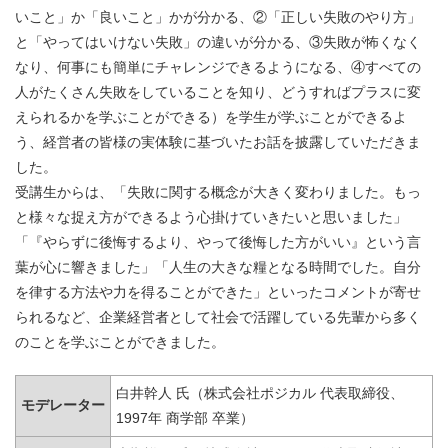
いこと」か「良いこと」かが分かる、②「正しい失敗のやり方」
と「やってはいけない失敗」の違いが分かる、③失敗が怖くなく
なり、何事にも簡単にチャレンジできるようになる、④すべての
人がたくさん失敗をしていることを知り、どうすればプラスに変
えられるかを学ぶことができる）を学生が学ぶことができるよ
う、経営者の皆様の実体験に基づいたお話を披露していただきま
した。
受講生からは、「失敗に関する概念が大きく変わりました。もっ
と様々な捉え方ができるよう心掛けていきたいと思いました」
「『やらずに後悔するより、やって後悔した方がいい』という言
葉が心に響きました」「人生の大きな糧となる時間でした。自分
を律する方法や力を得ることができた」といったコメントが寄せ
られるなど、企業経営者として社会で活躍している先輩から多く
のことを学ぶことができました。
白井幹人 氏（株式会社ポジカル 代表取締役、
モデレーター
1997年 商学部 卒業）