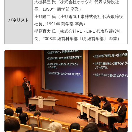
大槻祥三 氏（株式会社オオツキ 代表取締役社
長、1990年 商学部 卒業）
庄野隆二 氏（庄野電気工事株式会社 代表取締役
パネリスト
社長、1991年 商学部 卒業）
稲見育大 氏（株式会社RE・LIFE 代表取締役社
長、2003年 経営科学部〔現 経営学部〕 卒業）