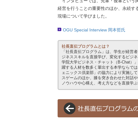
インタビューでは、先輩・後輩という関
経営を行うことの重要性のほか、永続す
現場について学びました。
OGU Special Interview 岡本哲氏
社長直伝プログラムとは？
「社長直伝プログラム」は、学生が経営者
ジネススキルを直接学び、変化するビジネ
学院大学ビジネス・チャット（B-Chat
躍する人材を数多く輩出する本学ならでは
ェニックス倶楽部」の協力により実施して
スゲームのほか、膝を突き合わせた対話や
ノウハウや心構え、考え方などを直接学ぶ