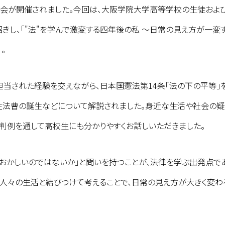
会が開催されました。今回は、大阪学院大学高等学校の生徒およ
きし、「"法"を学んで激変する四年後の私 ～日常の見え方が一変
。
当された経験を交えながら、日本国憲法第14条「法の下の平等」
性法曹の誕生などについて解説されました。身近な生活や社会の
判例を通して高校生にも分かりやすくお話しいただきました。
おかしいのではないか」と問いを持つことが、法律を学ぶ出発点で
や人々の生活と結びつけて考えることで、日常の見え方が大きく変わ