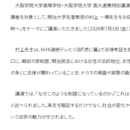
大阪学院大学高等学校・大阪学院大学 高大連携特別講演
護者を対象として、明治大学名誉教授の村上 一博先生をお招
時～」をテーマにご講演いただきました〔2026年7月3日（金）〕
村上先生は、NHK連続テレビ小説『虎に翼』で法律考証を担
口に、戦前の家制度、明治民法における女性の法的地位、女
の多くに法律が関わっていることを、ドラマの場面や実際の裁
講演では、「なぜこのような制度になっているのか」「これは
と述べられました。条文を暗記するだけでなく、社会の変化
いう法学の魅力が示されました。