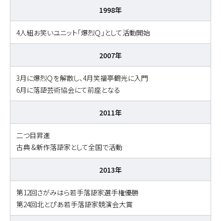
1998年
4人組お笑いユニット「爆烈Ｑ」として活動開始
2007年
3月に爆烈Ｑを解散し、4月笑福亭鶴光に入門
6月に落語芸術協会にて前座となる
2011年
二つ目昇進
古典 &新作落語家として全国で活動
2013年
第12回さがみはら若手落語家選手権優勝
第24回北とぴあ若手落語家競演会大賞