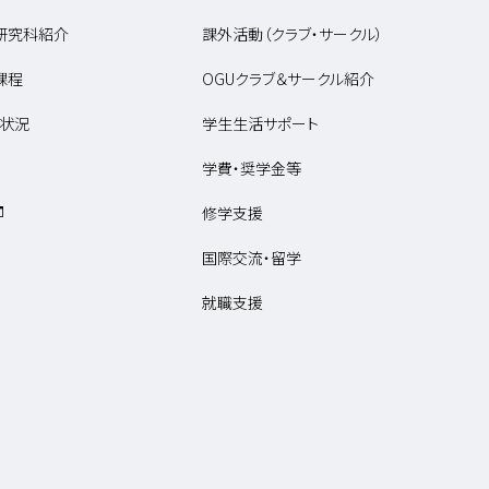
研究科紹介
課外活動（クラブ・サークル）
課程
OGUクラブ＆サークル紹介
状況
学生生活サポート
学費・奨学金等
修学支援
国際交流・留学
就職支援