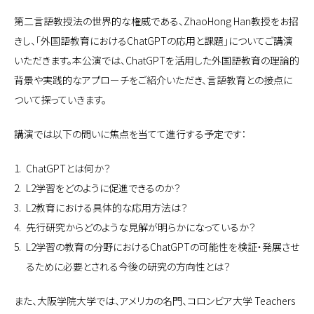
第二言語教授法の世界的な権威である、ZhaoHong Han教授をお招
きし、「外国語教育におけるChatGPTの応用と課題」についてご講演
いただきます。本公演では、ChatGPTを活用した外国語教育の理論的
背景や実践的なアプローチをご紹介いただき、言語教育との接点に
ついて探っていきます。
講演では以下の問いに焦点を当てて進行する予定です：
1.
ChatGPTとは何か？
2.
L2学習をどのように促進できるのか？
3.
L2教育における具体的な応用方法は？
4.
先行研究からどのような見解が明らかになっているか？
5.
L2学習の教育の分野におけるChatGPTの可能性を検証・発展させ
るために必要とされる今後の研究の方向性とは？
また、大阪学院大学では、アメリカの名門、コロンビア大学 Teachers