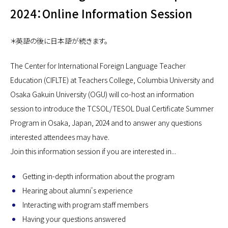
2024：Online Information Session
＊英語の後に日本語が続きます。
The Center for International Foreign Language Teacher
Education (CIFLTE) at Teachers College, Columbia University and
Osaka Gakuin University (OGU) will co-host an information
session to introduce the TCSOL/TESOL Dual Certificate Summer
Program in Osaka, Japan, 2024 and to answer any questions
interested attendees may have.
Join this information session if you are interested in...
Getting in-depth information about the program
Hearing about alumni's experience
Interacting with program staff members
Having your questions answered