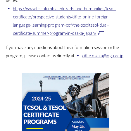
below.
https://www.tc.columbia.edu/arts-and-humanities/tcsol-
certificate/prospective-students/ciflte-online-foreign-
language-learning-program-cof/the-tcsoltesol-dual-
certificate-summer-program-in-osaka-japan/
If you have any questions about this information session or the
program, please contact us directly at
ciflte.osaka@ogu.ac.jp