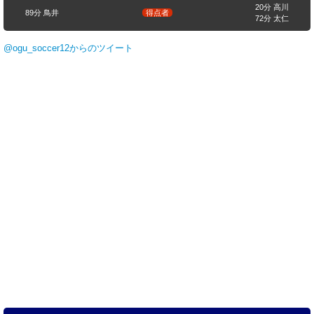
20分 高川
89分 鳥井
得点者
72分 太仁
@ogu_soccer12からのツイート