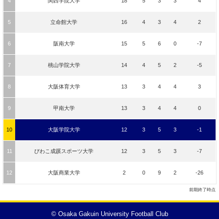
4
関西学院大学
18
5
3
3
4
5
立命館大学
16
4
3
4
2
6
阪南大学
15
5
6
0
-7
7
桃山学院大学
14
4
5
2
-5
8
大阪体育大学
13
3
4
4
3
9
甲南大学
13
3
4
4
0
10
大阪学院大学
12
3
5
3
-1
11
びわこ成蹊スポーツ大学
12
3
5
3
-7
12
大阪商業大学
2
0
9
2
-26
前期終了時点
© Osaka Gakuin University Football Club