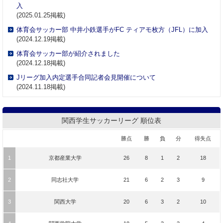
関西学生サッカーリーグ 順位表
勝点
勝
負
分
得失点
1
京都産業大学
26
8
1
2
18
2
同志社大学
21
6
2
3
9
3
関西大学
20
6
3
2
10