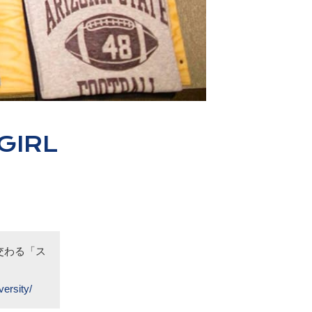
GIRL
交わる「ス
versity/