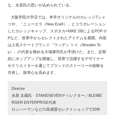
な、永原氏の思いが込められている。
大阪学院大学店では、本学オリジナルのカレッジTシャ
ツや、「ニューエラ（New Era®）」とコラボレーション
したカレッジキャップ、スポタカ×NIKE SBによるPOP U
Pなど、世界中からセレクトされたアイテムを展開。内装
は人気スケートブランド「ウッデン トイ（Wooden To
y）」の代表を務める大場康司氏が手掛けた。また、定期
的にポップアップを開催し、世界で活躍するデザイナー
やクリエイターを通じてブランドのストーリーや経験を
共有し、探求心を高めます。
Director
永原 太蔵氏 STANDSEVENディレクター／BLEIBE
RGER ENTERPRISE代表
ロンハーマンなどの高感度セレクトショップで20年